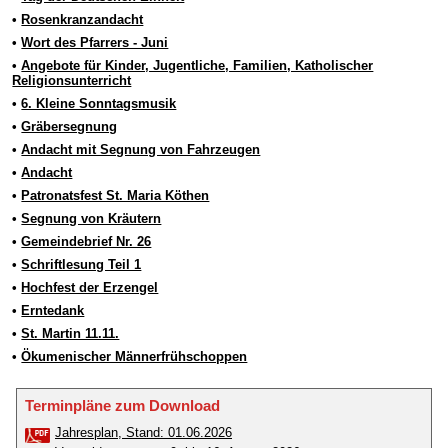
•
Rosenkranzandacht
•
Wort des Pfarrers - Juni
•
Angebote für Kinder, Jugentliche, Familien, Katholischer
Religionsunterricht
•
6. Kleine Sonntagsmusik
•
Gräbersegnung
•
Andacht mit Segnung von Fahrzeugen
•
Andacht
•
Patronatsfest St. Maria Köthen
•
Segnung von Kräutern
•
Gemeindebrief Nr. 26
•
Schriftlesung Teil 1
•
Hochfest der Erzengel
•
Erntedank
•
St. Martin 11.11.
•
Ökumenischer Männerfrühschoppen
Terminpläne zum Download
Jahresplan, Stand: 01.06.2026