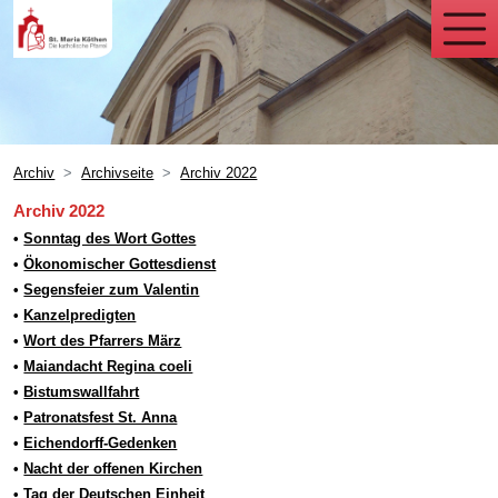
Archiv
Archivseite
Archiv 2022
Archiv 2022
•
Sonntag des Wort Gottes
•
Ökonomischer Gottesdienst
•
Segensfeier zum Valentin
•
Kanzelpredigten
•
Wort des Pfarrers März
•
Maiandacht Regina coeli
•
Bistumswallfahrt
•
Patronatsfest St. Anna
•
Eichendorff-Gedenken
•
Nacht der offenen Kirchen
•
Tag der Deutschen Einheit