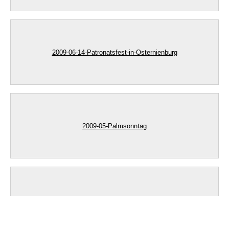
2009-06-14-Patronatsfest-in-Osternienburg
2009-05-Palmsonntag
2009-05-24-Erstkomm.-St.-Anna